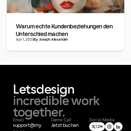
Warum echte Kundenbeziehungen den
Unterschied machen
Apr 1, 2025
By Joseph Alexander
Lets
design
incredible work 
together.
Email
Demo Call
Social Media
support@my
Jetzt buchen
1,214