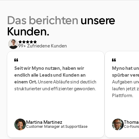
Das
berichten
unsere
Kunden.
99+ Zufriedene Kunden
Seit wir Myno nutzen, haben wir 
Myno hat uns
endlich alle Leads und Kunden an 
spürbar vere
einem Ort.
 Unsere Abläufe sind deutlich 
Aufgaben un
strukturierter und effizienter geworden.
laufen jetzt z
Plattform.
Martina Martinez
Thoma
Customer Manager at SupportEase
Co-foun