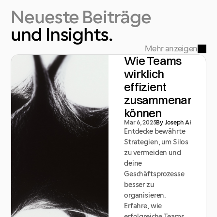
Neueste
Beiträge
und
Insights.
Mehr anzeigen
Wie Teams
wirklich
effizient
zusammenarbeit
können
Mar 6, 2025
By Joseph Alexander
Entdecke bewährte 
Strategien, um Silos 
zu vermeiden und 
deine 
Geschäftsprozesse 
besser zu 
organisieren. 
Erfahre, wie 
erfolgreiche Teams 