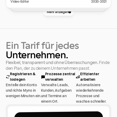
Myno
Video-Editor
2020-2021
Video-Editor
2020-2022
Softwareentwickler
2025-2026
Mehr anzeigen
Ein
Tarif
für
jedes
Unternehmen.
Flexibel, transparent und ohne Überraschungen.
Finde
den Plan, der zu deinem Unternehmen passt.
Registrieren & 
Prozesse zentral 
Effizienter 
loslegen
verwalten
arbeiten
Erstelle dein Konto
Verwalte Leads,
Automatisiere
und richte Myno in
Kunden, Aufgaben
wiederkehrende
wenigen Minuten ein.
und Termine an
Prozesse und
einem Ort.
wachse schneller.