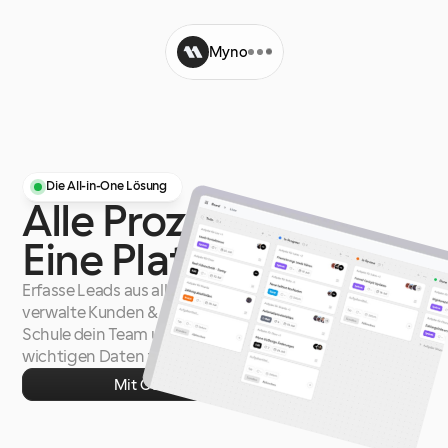
Myno
Funktionen
Partner
Preise
Blog
Die All-in-One Lösung
Alle
Prozesse.
Eine
Plattform.
Erfasse Leads aus allen Kanälen,
verwalte Kunden & plane Termine.
Schule dein Team und behalte alle
wichtigen Daten zentral an einem Ort.
Tasks
Mit Google anmelden
Zur Funktion