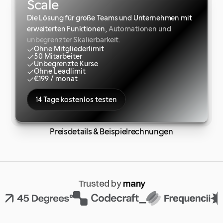
Scale
Die Lösung für große Teams und Unternehmen mit
erweiterten Funktionen,
Automationen und
unbegrenzter Skalierbarkeit.
Ohne Mitgliederlimit
50 Mitarbeiter
Unbegrenzte Kurse
Ohne Leadlimit
€199 / monat
14 Tage kostenlos testen
Preisdetails & Beispielrechnungen
Trusted by 
many